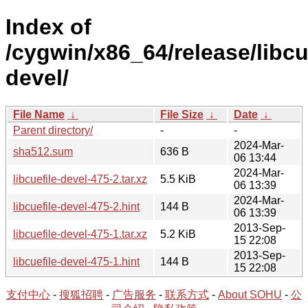
Index of
/cygwin/x86_64/release/libcue
devel/
File Name
↓
File Size
↓
Date
↓
Parent directory/
-
-
2024-Mar-
sha512.sum
636 B
06 13:44
2024-Mar-
libcuefile-devel-475-2.tar.xz
5.5 KiB
06 13:39
2024-Mar-
libcuefile-devel-475-2.hint
144 B
06 13:39
2013-Sep-
libcuefile-devel-475-1.tar.xz
5.2 KiB
15 22:08
2013-Sep-
libcuefile-devel-475-1.hint
144 B
15 22:08
支付中心
-
搜狐招聘
-
广告服务
-
联系方式
-
About SOHU
-
公