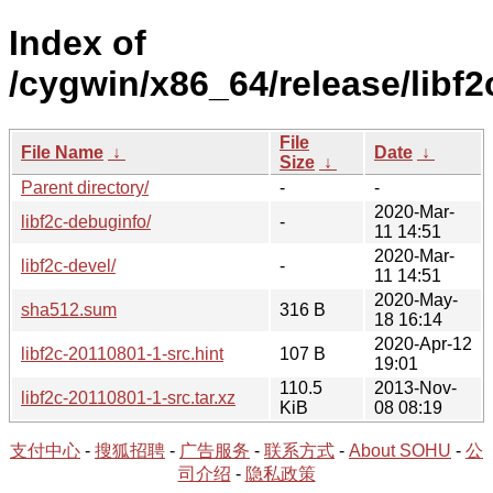
Index of
/cygwin/x86_64/release/libf2
File
File Name
↓
Date
↓
Size
↓
Parent directory/
-
-
2020-Mar-
libf2c-debuginfo/
-
11 14:51
2020-Mar-
libf2c-devel/
-
11 14:51
2020-May-
sha512.sum
316 B
18 16:14
2020-Apr-12
libf2c-20110801-1-src.hint
107 B
19:01
110.5
2013-Nov-
libf2c-20110801-1-src.tar.xz
KiB
08 08:19
支付中心
-
搜狐招聘
-
广告服务
-
联系方式
-
About SOHU
-
公
司介绍
-
隐私政策