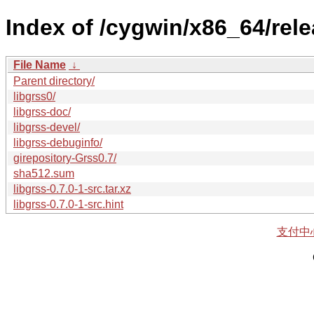
Index of /cygwin/x86_64/rele
File Name
↓
Parent directory/
libgrss0/
libgrss-doc/
libgrss-devel/
libgrss-debuginfo/
girepository-Grss0.7/
sha512.sum
libgrss-0.7.0-1-src.tar.xz
libgrss-0.7.0-1-src.hint
支付中