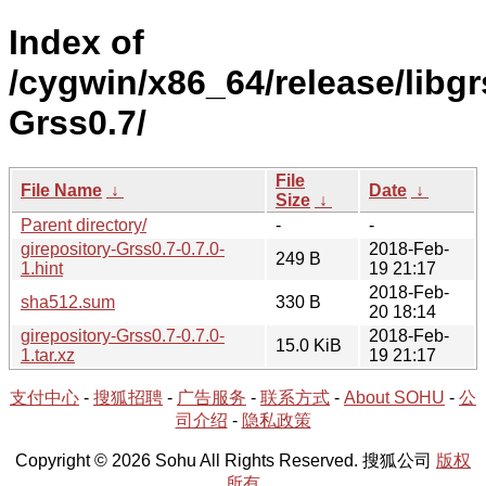
Index of
/cygwin/x86_64/release/libgr
Grss0.7/
File
File Name
↓
Date
↓
Size
↓
Parent directory/
-
-
girepository-Grss0.7-0.7.0-
2018-Feb-
249 B
1.hint
19 21:17
2018-Feb-
sha512.sum
330 B
20 18:14
girepository-Grss0.7-0.7.0-
2018-Feb-
15.0 KiB
1.tar.xz
19 21:17
支付中心
-
搜狐招聘
-
广告服务
-
联系方式
-
About SOHU
-
公
司介绍
-
隐私政策
Copyright © 2026 Sohu All Rights Reserved. 搜狐公司
版权
所有