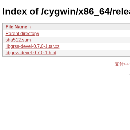
Index of /cygwin/x86_64/rele
File Name
↓
Parent directory/
sha512.sum
libgrss-devel-0.7.0-1.tar.xz
libgrss-devel-0.7.0-1.hint
支付中