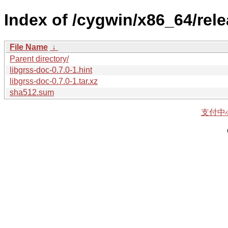
Index of /cygwin/x86_64/rele
File Name
↓
Parent directory/
libgrss-doc-0.7.0-1.hint
libgrss-doc-0.7.0-1.tar.xz
sha512.sum
支付中