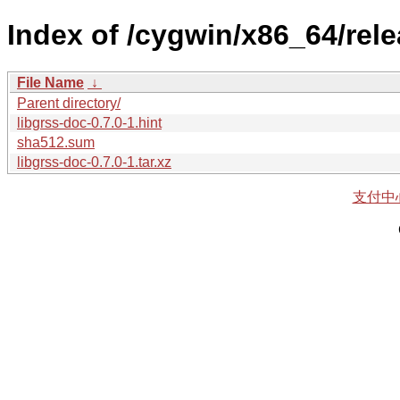
Index of /cygwin/x86_64/rele
File Name
↓
Parent directory/
libgrss-doc-0.7.0-1.hint
sha512.sum
libgrss-doc-0.7.0-1.tar.xz
支付中