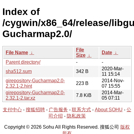
Index of
/cygwin/x86_64/release/libg
Gucharmap2.0/
File
File Name
↓
Date
↓
Size
↓
Parent directory/
-
-
2020-Mar-
sha512.sum
342 B
11 15:14
girepository-Gucharmap2.0-
2014-Nov-
223 B
2.32.1-2.hint
07 15:55
girepository-Gucharmap2.0-
2014-Mar-
7.8 KiB
2.32.1-2.tar.xz
05 07:11
支付中心
-
搜狐招聘
-
广告服务
-
联系方式
-
About SOHU
-
公
司介绍
-
隐私政策
Copyright © 2026 Sohu All Rights Reserved. 搜狐公司
版权
所有