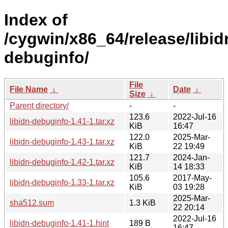
Index of
/cygwin/x86_64/release/libidn
debuginfo/
File
File Name
↓
Date
↓
Size
↓
Parent directory/
-
-
123.6
2022-Jul-16
libidn-debuginfo-1.41-1.tar.xz
KiB
16:47
122.0
2025-Mar-
libidn-debuginfo-1.43-1.tar.xz
KiB
22 19:49
121.7
2024-Jan-
libidn-debuginfo-1.42-1.tar.xz
KiB
14 18:33
105.6
2017-May-
libidn-debuginfo-1.33-1.tar.xz
KiB
03 19:28
2025-Mar-
sha512.sum
1.3 KiB
22 20:14
2022-Jul-16
libidn-debuginfo-1.41-1.hint
189 B
16:47