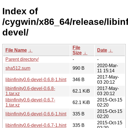
Index of
/cygwin/x86_64/release/libinfi
devel/
File
File Name
↓
Date
↓
Size
↓
Parent directory/
-
-
2020-Mar-
sha512.sum
990 B
11 15:14
2017-May-
libinfinity0.6-devel-0.6.8-1.hint
346 B
03 20:12
libinfinity0.6-devel-0.6.8-
2017-May-
62.1 KiB
1.tar.xz
03 20:12
libinfinity0.6-devel-0.6.7-
2015-Oct-15
62.1 KiB
1.tar.xz
02:20
2015-Oct-15
libinfinity0.6-devel-0.6.6-1.hint
335 B
02:20
2015-Oct-15
libinfinity0.6-devel-0.6.7-1.hint
335 B
02:20