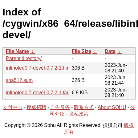
Index of
/cygwin/x86_64/release/libinf
devel/
File Name
↓
File Size
↓
Date
↓
Parent directory/
-
-
2023-Jun-
infinoted0.7-devel-0.7.2-1.hint
306 B
08 21:40
2023-Jun-
sha512.sum
326 B
08 21:44
2023-Jun-
infinoted0.7-devel-0.7.2-1.tar.xz
6.8 KiB
08 21:40
支付中心
-
搜狐招聘
-
广告服务
-
联系方式
-
About SOHU
-
公
司介绍
-
隐私政策
Copyright © 2026 Sohu All Rights Reserved. 搜狐公司
版权
所有