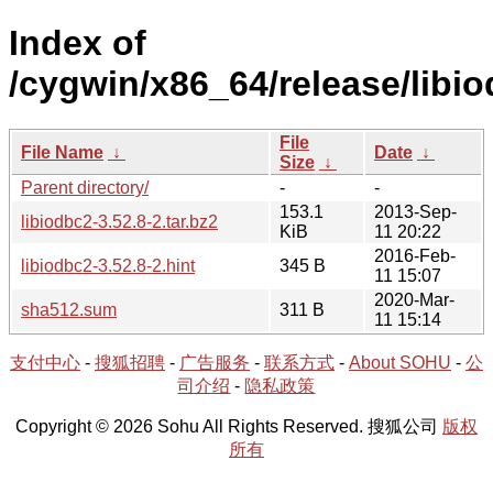
Index of
/cygwin/x86_64/release/libio
File
File Name
↓
Date
↓
Size
↓
Parent directory/
-
-
153.1
2013-Sep-
libiodbc2-3.52.8-2.tar.bz2
KiB
11 20:22
2016-Feb-
libiodbc2-3.52.8-2.hint
345 B
11 15:07
2020-Mar-
sha512.sum
311 B
11 15:14
支付中心
-
搜狐招聘
-
广告服务
-
联系方式
-
About SOHU
-
公
司介绍
-
隐私政策
Copyright © 2026 Sohu All Rights Reserved. 搜狐公司
版权
所有