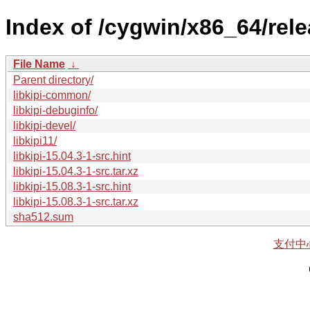
Index of /cygwin/x86_64/relea
File Name
↓
Parent directory/
libkipi-common/
libkipi-debuginfo/
libkipi-devel/
libkipi11/
libkipi-15.04.3-1-src.hint
libkipi-15.04.3-1-src.tar.xz
libkipi-15.08.3-1-src.hint
libkipi-15.08.3-1-src.tar.xz
sha512.sum
支付中