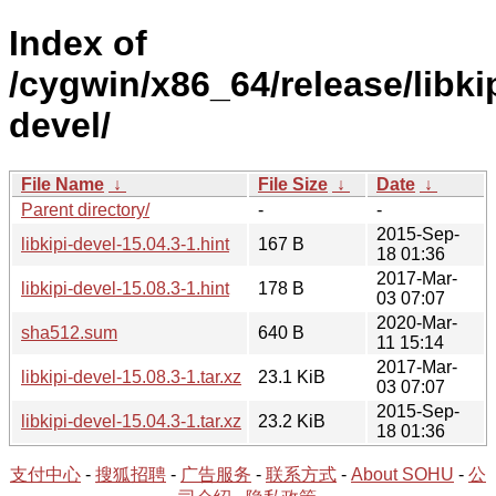
Index of
/cygwin/x86_64/release/libkip
devel/
File Name
↓
File Size
↓
Date
↓
Parent directory/
-
-
2015-Sep-
libkipi-devel-15.04.3-1.hint
167 B
18 01:36
2017-Mar-
libkipi-devel-15.08.3-1.hint
178 B
03 07:07
2020-Mar-
sha512.sum
640 B
11 15:14
2017-Mar-
libkipi-devel-15.08.3-1.tar.xz
23.1 KiB
03 07:07
2015-Sep-
libkipi-devel-15.04.3-1.tar.xz
23.2 KiB
18 01:36
支付中心
-
搜狐招聘
-
广告服务
-
联系方式
-
About SOHU
-
公