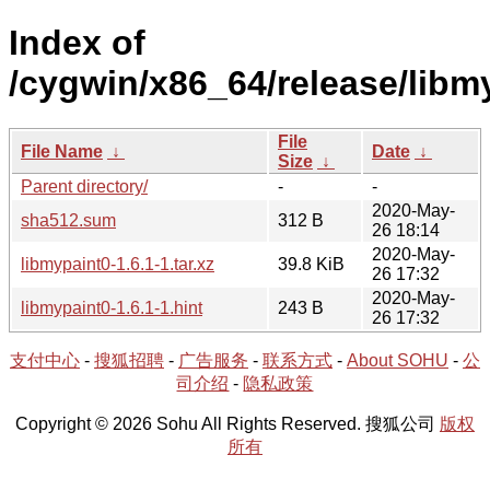
Index of
/cygwin/x86_64/release/libm
File
File Name
↓
Date
↓
Size
↓
Parent directory/
-
-
2020-May-
sha512.sum
312 B
26 18:14
2020-May-
libmypaint0-1.6.1-1.tar.xz
39.8 KiB
26 17:32
2020-May-
libmypaint0-1.6.1-1.hint
243 B
26 17:32
支付中心
-
搜狐招聘
-
广告服务
-
联系方式
-
About SOHU
-
公
司介绍
-
隐私政策
Copyright © 2026 Sohu All Rights Reserved. 搜狐公司
版权
所有