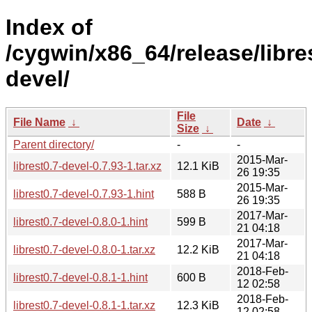
Index of
/cygwin/x86_64/release/libres
devel/
File
File Name
↓
Date
↓
Size
↓
Parent directory/
-
-
2015-Mar-
librest0.7-devel-0.7.93-1.tar.xz
12.1 KiB
26 19:35
2015-Mar-
librest0.7-devel-0.7.93-1.hint
588 B
26 19:35
2017-Mar-
librest0.7-devel-0.8.0-1.hint
599 B
21 04:18
2017-Mar-
librest0.7-devel-0.8.0-1.tar.xz
12.2 KiB
21 04:18
2018-Feb-
librest0.7-devel-0.8.1-1.hint
600 B
12 02:58
2018-Feb-
librest0.7-devel-0.8.1-1.tar.xz
12.3 KiB
12 02:58