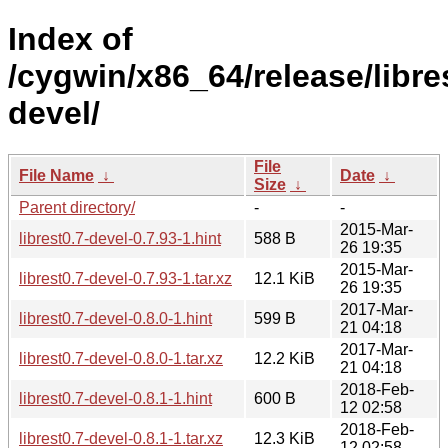
Index of
/cygwin/x86_64/release/libres
devel/
File
File Name
↓
Date
↓
Size
↓
Parent directory/
-
-
2015-Mar-
librest0.7-devel-0.7.93-1.hint
588 B
26 19:35
2015-Mar-
librest0.7-devel-0.7.93-1.tar.xz
12.1 KiB
26 19:35
2017-Mar-
librest0.7-devel-0.8.0-1.hint
599 B
21 04:18
2017-Mar-
librest0.7-devel-0.8.0-1.tar.xz
12.2 KiB
21 04:18
2018-Feb-
librest0.7-devel-0.8.1-1.hint
600 B
12 02:58
2018-Feb-
librest0.7-devel-0.8.1-1.tar.xz
12.3 KiB
12 02:58