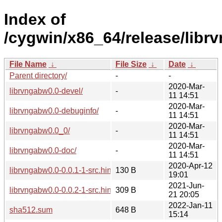
Index of
/cygwin/x86_64/release/libr
File Name
↓
File Size
↓
Date
↓
Parent directory/
-
-
2020-Mar-
librvngabw0.0-devel/
-
11 14:51
2020-Mar-
librvngabw0.0-debuginfo/
-
11 14:51
2020-Mar-
librvngabw0.0_0/
-
11 14:51
2020-Mar-
librvngabw0.0-doc/
-
11 14:51
2020-Apr-12
librvngabw0.0-0.0.1-1-src.hint
130 B
19:01
2021-Jun-
librvngabw0.0-0.0.2-1-src.hint
309 B
21 20:05
2022-Jan-11
sha512.sum
648 B
15:14