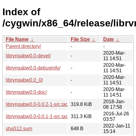
Index of
/cygwin/x86_64/release/libr
File Name
↓
File Size
↓
Date
↓
Parent directory/
-
-
2020-Mar-
librvngabw0.0-devel/
-
11 14:51
2020-Mar-
librvngabw0.0-debuginfo/
-
11 14:51
2020-Mar-
librvngabw0.0_0/
-
11 14:51
2020-Mar-
librvngabw0.0-doc/
-
11 14:51
2018-Jan-
librvngabw0.0-0.0.2-1-src.tar.xz
319.8 KiB
08 17:58
2016-Jul-26
librvngabw0.0-0.0.1-1-src.tar.xz
311.3 KiB
03:57
2022-Jan-11
sha512.sum
648 B
15:14