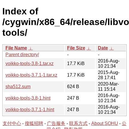
Index of
/cygwin/x86_64/release/libv
tools/
File Name
↓
File Size
↓
Date
↓
Parent directory/
-
-
2016-Aug-
voikko-tools-3.8-1.tar.xz
17.7 KiB
10 21:34
2015-Aug-
voikko-tools-3.7.1-1.tar.xz
17.7 KiB
28 17:41
2020-Mar-
sha512.sum
624 B
11 15:14
2016-Aug-
voikko-tools-3.8-1.hint
247 B
10 21:34
2016-Aug-
voikko-tools-3.7.1-1.hint
247 B
10 21:34
支付中心
-
搜狐招聘
-
广告服务
-
联系方式
-
About SOHU
-
公