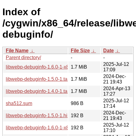
Index of
/cygwin/x86_64/release/libw
debuginfo/
File Name
↓
File Size
↓
Date
↓
Parent directory/
-
-
2025-Jul-12
libwebp-debuginfo-1.6.0-1-x86_64.tar.xz
1.7 MiB
17:09
2024-Dec-
libwebp-debuginfo-1.5.0-1.tar.xz
1.7 MiB
21 19:43
2024-Apr-13
libwebp-debuginfo-1.4.0-1.tar.xz
1.7 MiB
17:27
2025-Jul-12
sha512.sum
986 B
17:14
2024-Dec-
libwebp-debuginfo-1.5.0-1.hint
192 B
21 19:43
2025-Jul-12
libwebp-debuginfo-1.6.0-1-x86_64.hint
192 B
17:10