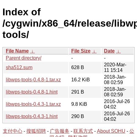
Index of
/cygwin/x86_64/release/libw
tools/
File Name
↓
File Size
↓
Date
↓
Parent directory/
-
-
2020-Mar-
sha512.sum
628 B
11 15:14
2018-Jan-
libwps-tools-0.4.8-1.tar.xz
16.2 KiB
08 02:59
2018-Jan-
libwps-tools-0.4.8-1.hint
291 B
08 02:59
2016-Jul-26
libwps-tools-0.4.3-1.tar.xz
9.8 KiB
04:02
2016-Jul-26
libwps-tools-0.4.3-1.hint
290 B
04:02
支付中心
-
搜狐招聘
-
广告服务
-
联系方式
-
About SOHU
-
公