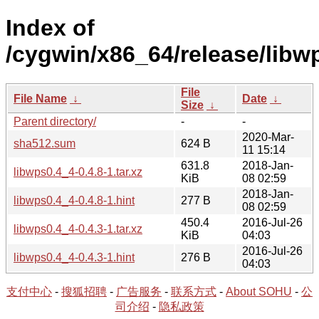
Index of
/cygwin/x86_64/release/libw
File
File Name
↓
Date
↓
Size
↓
Parent directory/
-
-
2020-Mar-
sha512.sum
624 B
11 15:14
631.8
2018-Jan-
libwps0.4_4-0.4.8-1.tar.xz
KiB
08 02:59
2018-Jan-
libwps0.4_4-0.4.8-1.hint
277 B
08 02:59
450.4
2016-Jul-26
libwps0.4_4-0.4.3-1.tar.xz
KiB
04:03
2016-Jul-26
libwps0.4_4-0.4.3-1.hint
276 B
04:03
支付中心
-
搜狐招聘
-
广告服务
-
联系方式
-
About SOHU
-
公
司介绍
-
隐私政策