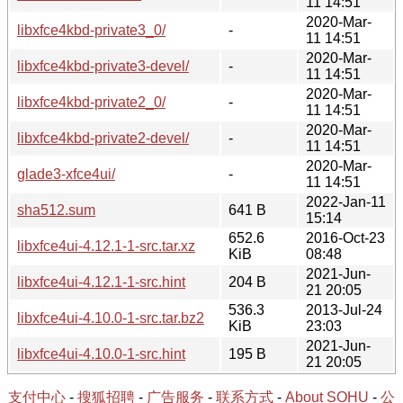
11 14:51
2020-Mar-
libxfce4kbd-private3_0/
-
11 14:51
2020-Mar-
libxfce4kbd-private3-devel/
-
11 14:51
2020-Mar-
libxfce4kbd-private2_0/
-
11 14:51
2020-Mar-
libxfce4kbd-private2-devel/
-
11 14:51
2020-Mar-
glade3-xfce4ui/
-
11 14:51
2022-Jan-11
sha512.sum
641 B
15:14
652.6
2016-Oct-23
libxfce4ui-4.12.1-1-src.tar.xz
KiB
08:48
2021-Jun-
libxfce4ui-4.12.1-1-src.hint
204 B
21 20:05
536.3
2013-Jul-24
libxfce4ui-4.10.0-1-src.tar.bz2
KiB
23:03
2021-Jun-
libxfce4ui-4.10.0-1-src.hint
195 B
21 20:05
支付中心
-
搜狐招聘
-
广告服务
-
联系方式
-
About SOHU
-
公