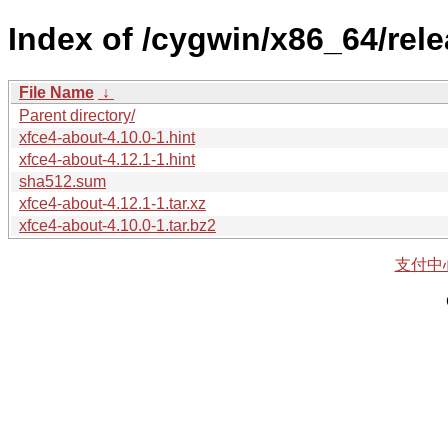
Index of /cygwin/x86_64/rele
File Name
↓
Parent directory/
xfce4-about-4.10.0-1.hint
xfce4-about-4.12.1-1.hint
sha512.sum
xfce4-about-4.12.1-1.tar.xz
xfce4-about-4.10.0-1.tar.bz2
支付中