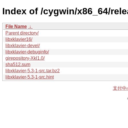
Index of /cygwin/x86_64/relea
File Name
↓
Parent directory/
libxklavier16/
libxklavier-devel/
libxklavier-debuginfo/
girepository-Xkl1.0/
sha512.sum
libxklavier-5.3-1-src.tar.bz2
libxklavier-5.3-1-src.hint
支付中