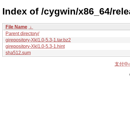
Index of /cygwin/x86_64/relea
File Name
↓
Parent directory/
girepository-Xkl1.0-5.3-1.tar.bz2
girepository-Xkl1.0-5.3-1.hint
sha512.sum
支付中