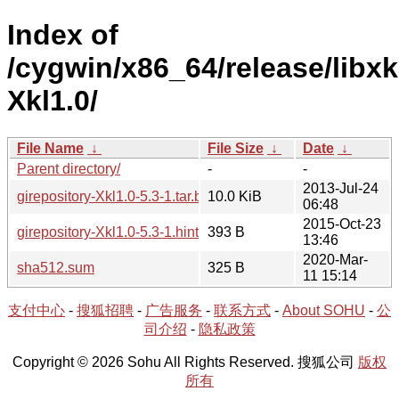
Index of
/cygwin/x86_64/release/libxk
Xkl1.0/
File Name
↓
File Size
↓
Date
↓
Parent directory/
-
-
2013-Jul-24
girepository-Xkl1.0-5.3-1.tar.bz2
10.0 KiB
06:48
2015-Oct-23
girepository-Xkl1.0-5.3-1.hint
393 B
13:46
2020-Mar-
sha512.sum
325 B
11 15:14
支付中心
-
搜狐招聘
-
广告服务
-
联系方式
-
About SOHU
-
公
司介绍
-
隐私政策
Copyright © 2026 Sohu All Rights Reserved. 搜狐公司
版权
所有