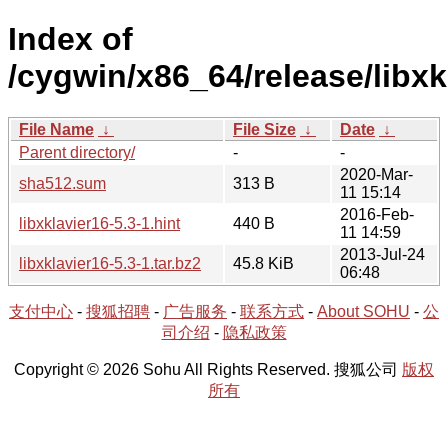
Index of
/cygwin/x86_64/release/libxkl
File Name
↓
File Size
↓
Date
↓
Parent directory/
-
-
2020-Mar-
sha512.sum
313 B
11 15:14
2016-Feb-
libxklavier16-5.3-1.hint
440 B
11 14:59
2013-Jul-24
libxklavier16-5.3-1.tar.bz2
45.8 KiB
06:48
支付中心
-
搜狐招聘
-
广告服务
-
联系方式
-
About SOHU
-
公
司介绍
-
隐私政策
Copyright © 2026 Sohu All Rights Reserved. 搜狐公司
版权
所有