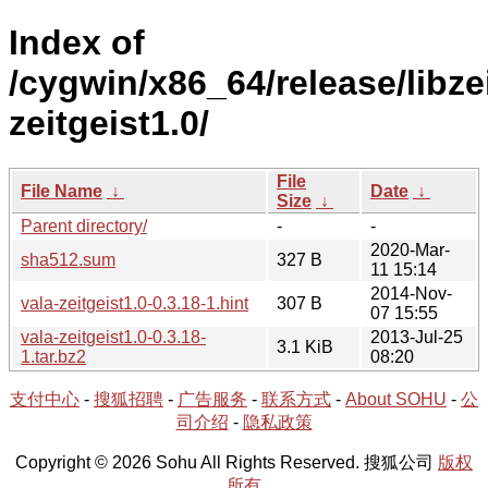
Index of
/cygwin/x86_64/release/libzei
zeitgeist1.0/
File
File Name
↓
Date
↓
Size
↓
Parent directory/
-
-
2020-Mar-
sha512.sum
327 B
11 15:14
2014-Nov-
vala-zeitgeist1.0-0.3.18-1.hint
307 B
07 15:55
vala-zeitgeist1.0-0.3.18-
2013-Jul-25
3.1 KiB
1.tar.bz2
08:20
支付中心
-
搜狐招聘
-
广告服务
-
联系方式
-
About SOHU
-
公
司介绍
-
隐私政策
Copyright © 2026 Sohu All Rights Reserved. 搜狐公司
版权
所有