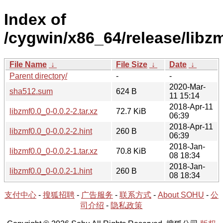
Index of
/cygwin/x86_64/release/libzm
File Name
↓
File Size
↓
Date
↓
Parent directory/
-
-
2020-Mar-
sha512.sum
624 B
11 15:14
2018-Apr-11
libzmf0.0_0-0.0.2-2.tar.xz
72.7 KiB
06:39
2018-Apr-11
libzmf0.0_0-0.0.2-2.hint
260 B
06:39
2018-Jan-
libzmf0.0_0-0.0.2-1.tar.xz
70.8 KiB
08 18:34
2018-Jan-
libzmf0.0_0-0.0.2-1.hint
260 B
08 18:34
支付中心
-
搜狐招聘
-
广告服务
-
联系方式
-
About SOHU
-
公
司介绍
-
隐私政策