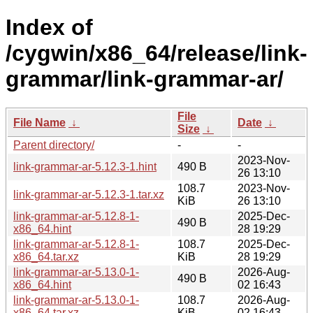
Index of
/cygwin/x86_64/release/link-
grammar/link-grammar-ar/
File
File Name
↓
Date
↓
Size
↓
Parent directory/
-
-
2023-Nov-
link-grammar-ar-5.12.3-1.hint
490 B
26 13:10
108.7
2023-Nov-
link-grammar-ar-5.12.3-1.tar.xz
KiB
26 13:10
link-grammar-ar-5.12.8-1-
2025-Dec-
490 B
x86_64.hint
28 19:29
link-grammar-ar-5.12.8-1-
108.7
2025-Dec-
x86_64.tar.xz
KiB
28 19:29
link-grammar-ar-5.13.0-1-
2026-Aug-
490 B
x86_64.hint
02 16:43
link-grammar-ar-5.13.0-1-
108.7
2026-Aug-
x86_64.tar.xz
KiB
02 16:43