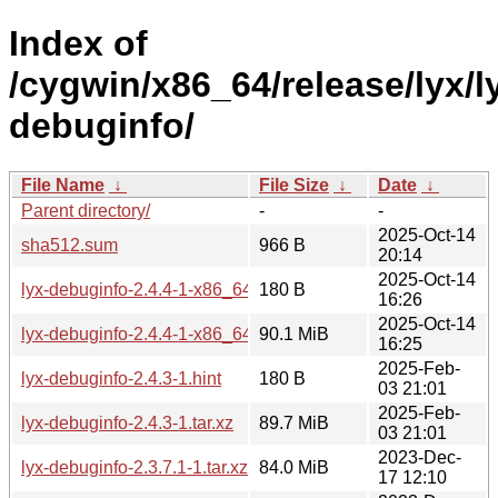
Index of
/cygwin/x86_64/release/lyx/l
debuginfo/
File Name
↓
File Size
↓
Date
↓
Parent directory/
-
-
2025-Oct-14
sha512.sum
966 B
20:14
2025-Oct-14
lyx-debuginfo-2.4.4-1-x86_64.hint
180 B
16:26
2025-Oct-14
lyx-debuginfo-2.4.4-1-x86_64.tar.xz
90.1 MiB
16:25
2025-Feb-
lyx-debuginfo-2.4.3-1.hint
180 B
03 21:01
2025-Feb-
lyx-debuginfo-2.4.3-1.tar.xz
89.7 MiB
03 21:01
2023-Dec-
lyx-debuginfo-2.3.7.1-1.tar.xz
84.0 MiB
17 12:10