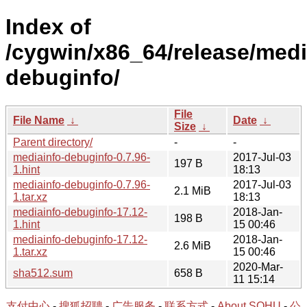
Index of
/cygwin/x86_64/release/medi
debuginfo/
File
File Name
↓
Date
↓
Size
↓
Parent directory/
-
-
mediainfo-debuginfo-0.7.96-
2017-Jul-03
197 B
1.hint
18:13
mediainfo-debuginfo-0.7.96-
2017-Jul-03
2.1 MiB
1.tar.xz
18:13
mediainfo-debuginfo-17.12-
2018-Jan-
198 B
1.hint
15 00:46
mediainfo-debuginfo-17.12-
2018-Jan-
2.6 MiB
1.tar.xz
15 00:46
2020-Mar-
sha512.sum
658 B
11 15:14
支付中心
-
搜狐招聘
-
广告服务
-
联系方式
-
About SOHU
-
公