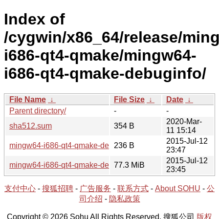
Index of
/cygwin/x86_64/release/min
i686-qt4-qmake/mingw64-
i686-qt4-qmake-debuginfo/
File Name
↓
File Size
↓
Date
↓
Parent directory/
-
-
2020-Mar-
sha512.sum
354 B
11 15:14
2015-Jul-12
mingw64-i686-qt4-qmake-debuginfo-4.8.7-1.hint
236 B
23:47
2015-Jul-12
mingw64-i686-qt4-qmake-debuginfo-4.8.7-1.tar.xz
77.3 MiB
23:45
支付中心
-
搜狐招聘
-
广告服务
-
联系方式
-
About SOHU
-
公
司介绍
-
隐私政策
Copyright © 2026 Sohu All Rights Reserved. 搜狐公司
版权