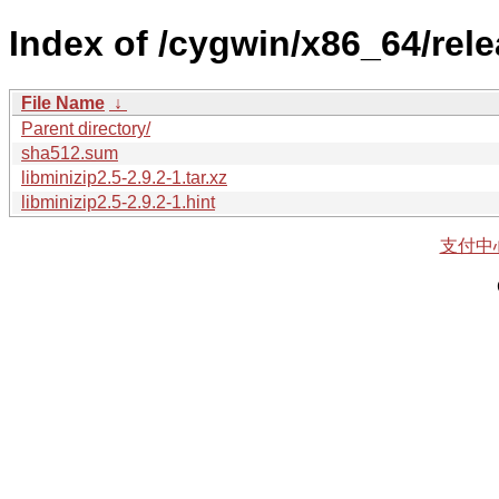
Index of /cygwin/x86_64/rele
File Name
↓
Parent directory/
sha512.sum
libminizip2.5-2.9.2-1.tar.xz
libminizip2.5-2.9.2-1.hint
支付中