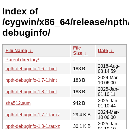
Index of
/cygwin/x86_64/release/npth
debuginfo/
File
File Name
↓
Date
↓
Size
↓
Parent directory/
-
-
2018-Aug-
npth-debuginfo-1.6-1.hint
183 B
03 14:59
2024-Mar-
npth-debuginfo-1.7-1.hint
183 B
10 06:00
2025-Jan-
npth-debuginfo-1.8-1.hint
183 B
01 10:11
2025-Jan-
sha512.sum
942 B
01 10:44
2024-Mar-
npth-debuginfo-1.7-1.tar.xz
29.4 KiB
10 06:00
2025-Jan-
npth-debuginfo-1.8-1.tar.xz
30.1 KiB
01 10:10