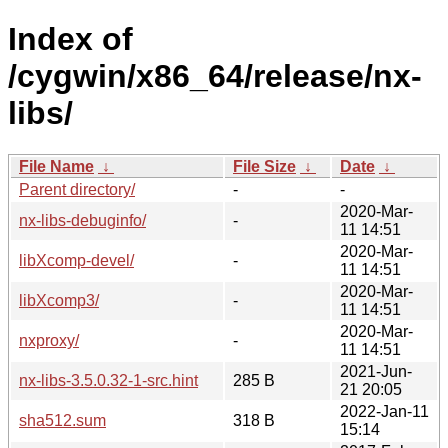
Index of
/cygwin/x86_64/release/nx-
libs/
File Name
↓
File Size
↓
Date
↓
Parent directory/
-
-
2020-Mar-
nx-libs-debuginfo/
-
11 14:51
2020-Mar-
libXcomp-devel/
-
11 14:51
2020-Mar-
libXcomp3/
-
11 14:51
2020-Mar-
nxproxy/
-
11 14:51
2021-Jun-
nx-libs-3.5.0.32-1-src.hint
285 B
21 20:05
2022-Jan-11
sha512.sum
318 B
15:14