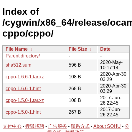
Index of
/cygwin/x86_64/release/ocam
cppo/cppo/
File Name
↓
File Size
↓
Date
↓
Parent directory/
-
-
2020-May-
sha512.sum
596 B
10 17:14
2020-Apr-30
cppo-1.6.6-1.tar.xz
108 B
03:29
2020-Apr-30
cppo-1.6.6-1.hint
268 B
03:29
2017-Jun-
cppo-1.5.0-1.tar.xz
108 B
26 22:45
2017-Jun-
cppo-1.5.0-1.hint
267 B
26 22:45
支付中心
-
搜狐招聘
-
广告服务
-
联系方式
-
About SOHU
-
公