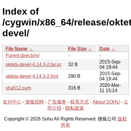
Index of
/cygwin/x86_64/release/oktet
devel/
File Name
↓
File Size
↓
Date
↓
Parent directory/
-
-
2015-Sep-
okteta-devel-4.14.3-2.tar.xz
32 B
04 19:44
2015-Sep-
okteta-devel-4.14.3-2.hint
290 B
04 19:44
2020-Mar-
sha512.sum
316 B
11 15:14
支付中心
-
搜狐招聘
-
广告服务
-
联系方式
-
About SOHU
-
公
司介绍
-
隐私政策
Copyright © 2026 Sohu All Rights Reserved. 搜狐公司
版权
所有