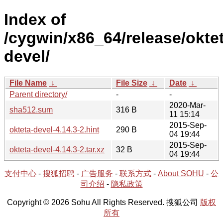
Index of
/cygwin/x86_64/release/oktet
devel/
File Name
↓
File Size
↓
Date
↓
Parent directory/
-
-
2020-Mar-
sha512.sum
316 B
11 15:14
2015-Sep-
okteta-devel-4.14.3-2.hint
290 B
04 19:44
2015-Sep-
okteta-devel-4.14.3-2.tar.xz
32 B
04 19:44
支付中心
-
搜狐招聘
-
广告服务
-
联系方式
-
About SOHU
-
公
司介绍
-
隐私政策
Copyright © 2026 Sohu All Rights Reserved. 搜狐公司
版权
所有