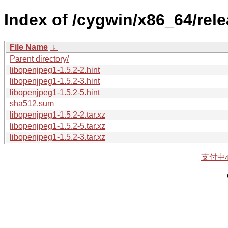
Index of /cygwin/x86_64/rel
File Name
↓
Parent directory/
libopenjpeg1-1.5.2-2.hint
libopenjpeg1-1.5.2-3.hint
libopenjpeg1-1.5.2-5.hint
sha512.sum
libopenjpeg1-1.5.2-2.tar.xz
libopenjpeg1-1.5.2-5.tar.xz
libopenjpeg1-1.5.2-3.tar.xz
支付中