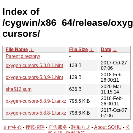
Index of
/cygwin/x86_64/release/oxy
cursors/
File Name
↓
File Size
↓
Date
↓
Parent directory/
-
-
2017-Oct-27
oxygen-cursors-5.8.8-1.hint
138 B
07:06
2018-Feb-
oxygen-cursors-5.8.9-1.hint
139 B
26 00:11
2020-Mar-
sha512.sum
636 B
11 15:14
2018-Feb-
oxygen-cursors-5.8.9-1.tar.xz
795.6 KiB
26 00:11
2017-Oct-27
oxygen-cursors-5.8.8-1.tar.xz
798.6 KiB
07:06
支付中心
-
搜狐招聘
-
广告服务
-
联系方式
-
About SOHU
-
公