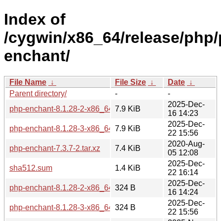
Index of
/cygwin/x86_64/release/php/
enchant/
File Name
↓
File Size
↓
Date
↓
Parent directory/
-
-
2025-Dec-
php-enchant-8.1.28-2-x86_64.tar.xz
7.9 KiB
16 14:23
2025-Dec-
php-enchant-8.1.28-3-x86_64.tar.xz
7.9 KiB
22 15:56
2020-Aug-
php-enchant-7.3.7-2.tar.xz
7.4 KiB
05 12:08
2025-Dec-
sha512.sum
1.4 KiB
22 16:14
2025-Dec-
php-enchant-8.1.28-2-x86_64.hint
324 B
16 14:24
2025-Dec-
php-enchant-8.1.28-3-x86_64.hint
324 B
22 15:56