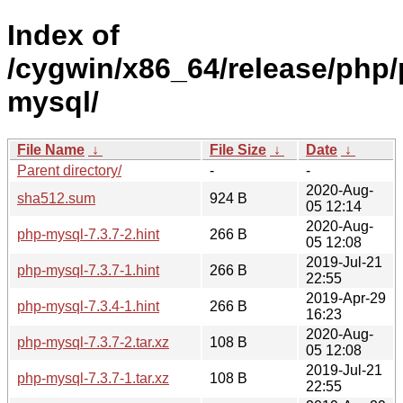
Index of
/cygwin/x86_64/release/php/
mysql/
File Name
↓
File Size
↓
Date
↓
Parent directory/
-
-
2020-Aug-
sha512.sum
924 B
05 12:14
2020-Aug-
php-mysql-7.3.7-2.hint
266 B
05 12:08
2019-Jul-21
php-mysql-7.3.7-1.hint
266 B
22:55
2019-Apr-29
php-mysql-7.3.4-1.hint
266 B
16:23
2020-Aug-
php-mysql-7.3.7-2.tar.xz
108 B
05 12:08
2019-Jul-21
php-mysql-7.3.7-1.tar.xz
108 B
22:55