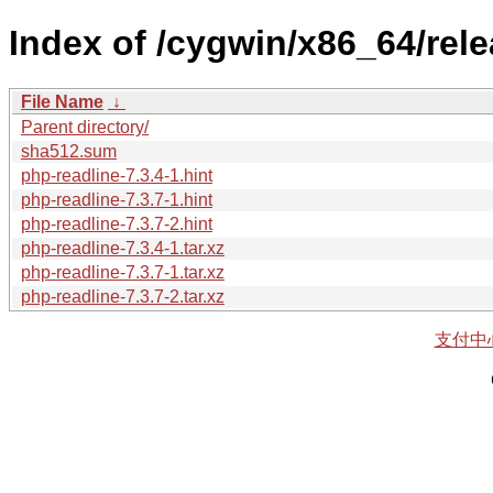
Index of /cygwin/x86_64/rel
File Name
↓
Parent directory/
sha512.sum
php-readline-7.3.4-1.hint
php-readline-7.3.7-1.hint
php-readline-7.3.7-2.hint
php-readline-7.3.4-1.tar.xz
php-readline-7.3.7-1.tar.xz
php-readline-7.3.7-2.tar.xz
支付中