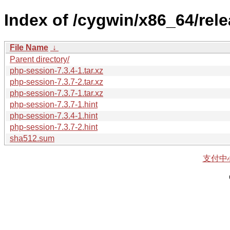
Index of /cygwin/x86_64/rel
File Name
↓
Parent directory/
php-session-7.3.4-1.tar.xz
php-session-7.3.7-2.tar.xz
php-session-7.3.7-1.tar.xz
php-session-7.3.7-1.hint
php-session-7.3.4-1.hint
php-session-7.3.7-2.hint
sha512.sum
支付中