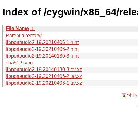
Index of /cygwin/x86_64/rele
File Name
↓
Parent directory/
libportaudio2-19.20210406-1.hint
libportaudio2-19.20210406-2.hint
libportaudio2-19.20140130-3.hint
sha512.sum
libportaudio2-19.20140130-3.tar.xz
libportaudio2-19.20210406-2.tar.xz
libportaudio2-19.20210406-1.tar.xz
支付中