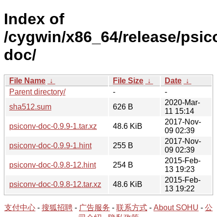
Index of
/cygwin/x86_64/release/psic
doc/
File Name
↓
File Size
↓
Date
↓
Parent directory/
-
-
2020-Mar-
sha512.sum
626 B
11 15:14
2017-Nov-
psiconv-doc-0.9.9-1.tar.xz
48.6 KiB
09 02:39
2017-Nov-
psiconv-doc-0.9.9-1.hint
255 B
09 02:39
2015-Feb-
psiconv-doc-0.9.8-12.hint
254 B
13 19:23
2015-Feb-
psiconv-doc-0.9.8-12.tar.xz
48.6 KiB
13 19:22
支付中心
-
搜狐招聘
-
广告服务
-
联系方式
-
About SOHU
-
公