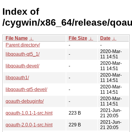
Index of
/cygwin/x86_64/release/qoau
File Name
↓
File Size
↓
Date
↓
Parent directory/
-
-
2020-Mar-
libqoauth-qt5_1/
-
11 14:51
2020-Mar-
libqoauth-devel/
-
11 14:51
2020-Mar-
libqoauth1/
-
11 14:51
2020-Mar-
libqoauth-qt5-devel/
-
11 14:51
2020-Mar-
qoauth-debuginfo/
-
11 14:51
2021-Jun-
qoauth-1.0.1-1-src.hint
223 B
21 20:05
2021-Jun-
qoauth-2.0.0-1-src.hint
229 B
21 20:05